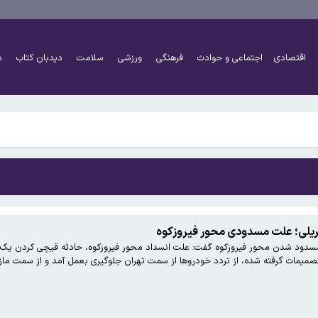
اقتصادی
اجتماعی و حوادث
فرهنگی
ورزشی
سلامت
دیدبان کتاب
د
اً دو برابر شده است
شتر کار کنند و چه افرادی معاف هستند؟
اً دو برابر شده است
ریلی؛ علت مسدودی محور فیروزکوه
دود شدن محور فیروزکوه گفت: علت انسداد محور فیروزکوه، حادثه قیچی کردن یک دس
شتر کار کنند و چه افرادی معاف هستند؟
صمیمات گرفته شده، از تردد خودروها از سمت تهران جلوگیری بعمل آمد و از سمت ماز