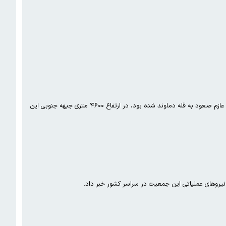
معاون عملیات سازمان امداد و نجات جمعیت هلال احمر از کشف پیکر خانم طاهره حاصلی، زن کوهنوردی که به‌صورت انفرادی عازم صعود به قله دماوند شده بود، در ارتفاع ۴۶۰۰ متری جبهه جنوبی این