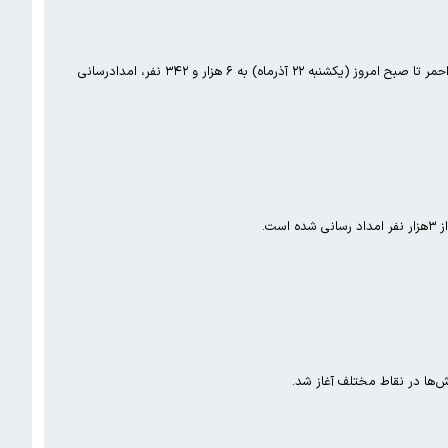
معاون عملیات سازمان امداد و نجات جمعیت هلال احمر گفت: با وقوع بارش‌های رگباری و آبگرفتگی در ۱۸ استان کشور، هلال‌احمر تا صبح امروز (یکشنبه ۲۲ آذرماه) به ۶ هزار و ۳۴۲ نفر، امدادرسانی
ارش‌ها در نقاط مختلف آغاز شد.