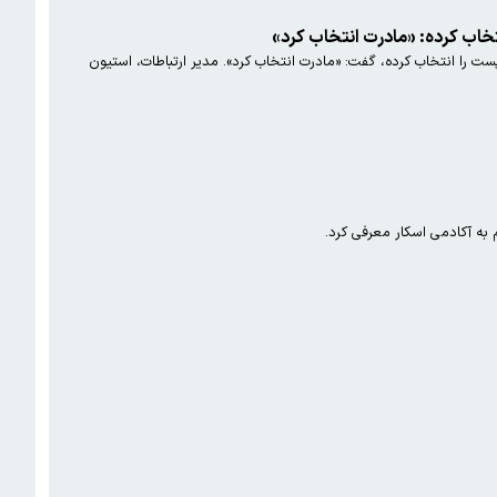
خاب کرده: «مادرت انتخاب کرد»
کارولین لویت، سخنگوی کاخ سفید در پاسخ به پرسش هاف‌پست مبنی بر اینکه چه کسی محل برگزاری ترامپ و پوتین در بوداپست را انتخاب کرده، گفت: «مادرت انتخاب کرد». مدیر ارتباطات، استیون
م به آکادمی اسکار معرفی کرد.