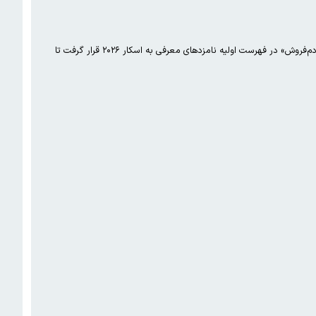
ده فیلم «زن و بچه»، «پیرپسر»، «برف آخر»، «عزیز»، «علت مرگ نامعلوم»، «سینما متروپل»، «بی‌سروصدا»، «زیبا صدایم کن» و «آدم‌فروش» در فهرست اولیه نامزدهای معرفی به اسکار ۲۰۲۶ قرار گرفت تا