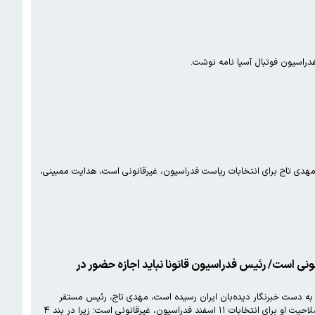
فدراسیون فوتبال آسیا نامه نوشت.
هدی تاج برای انتخابات ریاست فدراسیون، غیرقانونی است، هدایت ممبینی،
ی است/ رئیس فدراسیون قانونا نباید اجازه حضور در
ه دست خبرنگار دیده‌بان ایران رسیده است، مهدی تاج، رئیس مستقر
فدارسیون، قانونا به دلیل داشتن سابقه محکومیت کیفری به جریمه و شلاق، نمی‌تواند نامزد ریاست فدارسیون شود و تایید صلاحیت او برای انتخابات ۱۱ اسفند فدراسیون، غیرقانونی است؛ زیرا در بند ۴