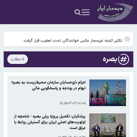
وزارت خارجه آمریکا از وضع تحریم‌های جدید علیه ایران خبر داد
محدودیت تردد در آزادراه تهران کرج قزوین تا ۲۰ شهریور/ جزئیات
تکثیر کننده غیرمجاز عکس خوانندگان تحت تعقیب قرار گرفت
خبر مهم تامین‌اجتماعی درباره زمان پرداخت معوقات فروردین و
بصره
۵ مطلب
اردیبهشت بازنشستگان/ چرا پرداخت معوقات به تاخیر افتاد؟
آیا ماه در حال کوچک شدن است؟
وزارت خارجه آمریکا از وضع تحریم‌های جدید علیه ایران خبر داد
اعزام ذی‌حسابان سازمان محیط‌زیست به بصره؛
ابهام در بودجه و پاسخگویی مالی
محدودیت تردد در آزادراه تهران کرج قزوین تا ۲۰ شهریور/ جزئیات
۱۵:۱۵
۱۴۰۴/۱۰/۰۵
پزشکیان: تکمیل پروژه ریلی بصره - شلمچه از
اولویت‌های اصلی ایران برای گسترش روابط با
عراق است