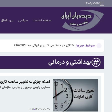
پنجره نقل‌وانتقالات استقلال بسته ماند؛ ثبت قرارداد بازی
۱۴۰۵/۰۵/۱۵
سخنگوی کمیسیون امنیت ملی: کریدور تحمیلی آمریکا در تن
صفحه نخست
سیاسی
بین الملل
راز رنگ آبی در صندلی های هواپیما چیست؟
گوگل اسیستنت ماه آینده در اندروید غیرفعال و جمینای ج
سرخط خبرها:
اختلال در دسترسی کاربران ایرانی به ChatGPT
پنجره نقل‌وانتقالات استقلال بسته ماند؛ ثبت قرارداد بازی
بهداشتی و درمانی
سخنگوی کمیسیون امنیت ملی: کریدور تحمیلی آمریکا در تن
راز رنگ آبی در صندلی های هواپیما چیست؟
اعلام جزئیات تغییر ساعت کاری دستگاه‌های 
معاون رئیس جمهور و رئیس سازمان ادار
گوگل اسیستنت ماه آینده در اندروید غیرفعال و جمینای ج
۱۶:۱۱
۱۴۰۴/۰۹/۳۰