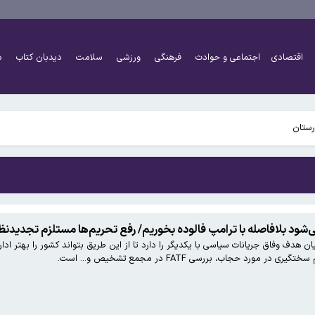
شد
اقتصادی
اجتماعی و حوادث
فرهنگی
ورزشی
سلامت
دیدبان کتاب
د
شد
می‌شود بلافاصله با ترامپ فالوده بخوریم/ رفع تحریم‌ها مستلزم تجدید
دف وفاق جریانات سیاسی با یکدیگر را دارد تا از این طریق بتواند کشور را بهتر ادا
د حجاب، بررسی FATF در مجمع تشخیص و... است‌.