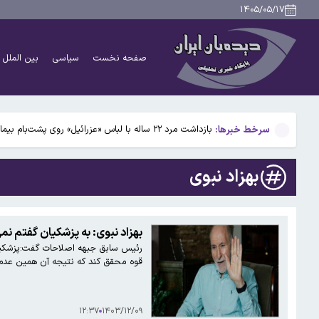
حملات به عربستان از پایگاه‌های اسرائیلی در سوریه انجام 
۱۴۰۵/۰۵/۱۷
ماجرای پیامک « مشمول سهمیه جنگ هستید» چیست؟
صفحه نخست
سیاسی
بین الملل
حادثه هولناک در پاساژ علاءالدین؛ ۶ نفر به بیمارستان منتقل شدند
راز ردپاهای ۱٫۴۳ میلیون ساله؛ آیا انسان‌تباران اولیه بزرگ‌تر از تصور ما بودند؟
سرخط خبرها:
بازداشت مرد ۲۲ ساله با لباس «عزرائیل» روی پشت‌بام بیمارستان
حملات به عربستان از پایگاه‌های اسرائیلی در سوریه انجام 
بهزاد نبوی
ماجرای پیامک « مشمول سهمیه جنگ هستید» چیست؟
حادثه هولناک در پاساژ علاءالدین؛ ۶ نفر به بیمارستان منتقل شدند
بهزاد نبوی: به پزشکیان گفتم ن
رئیس سابق جبهه اصلاحات گفت:پزشکیان ه
راز ردپاهای ۱٫۴۳ میلیون ساله؛ آیا انسان‌تباران اولیه بزرگ‌تر از تصور ما بودند؟
قوه محقق کند که نتیجه آن همین عدم سختگیری در مور
۱۲:۳۷
۱۴۰۳/۱۲/۰۹