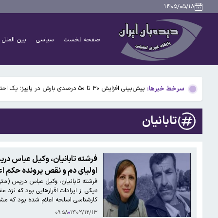
۱۴۰۵/۰۵/۱۸
ورزشگاه آزادی به نیم فصل نخست لیگ برتر نمی‌رسد
صفحه نخست
سیاسی
بین الملل
سینماها آخر هفته تعطیل است
روایت سخنگوی شورای نگهبان از حمله به بیت رهبری در ۹ اسفند/ صدای انفجار و لرزش ساختمان کاملاً احساس شد/ ساختمان را تخلیه نکردیم
سرخط خبرها:
پیش‌بینی افزایش ۳۰ تا ۵۰ درصدی بارش در پاییز؛ یک احتمال است، نه قطعیت
وال‌استریت ژورنال: تهران برای بازگشایی تنگه هرمز ۵ شرط کلیدی تعیین کرد
تابانیان
ورزشگاه آزادی به نیم فصل نخست لیگ برتر نمی‌رسد
سینماها آخر هفته تعطیل است
فرشته تابانیان، وکیل عباس دری
اولیای دم و نقص پرونده حکم ا
روایت سخنگوی شورای نگهبان از حمله به بیت رهبری در ۹ اسفند/ صدای انفجار و لرزش ساختمان کاملاً احساس شد/ ساختمان را تخلیه نکردیم
فرشته تابانیان، وکیل عباس دریس (متهم
«یکی از ایرادات اقرارهایی بود که نزد
پیش‌بینی افزایش ۳۰ تا ۵۰ درصدی بارش در پاییز؛ یک احتمال است، نه قطعیت
کارشناسی اسلحه اعلام شده بود که مش
۰۹:۵۸
۱۴۰۲/۱۲/۱۳