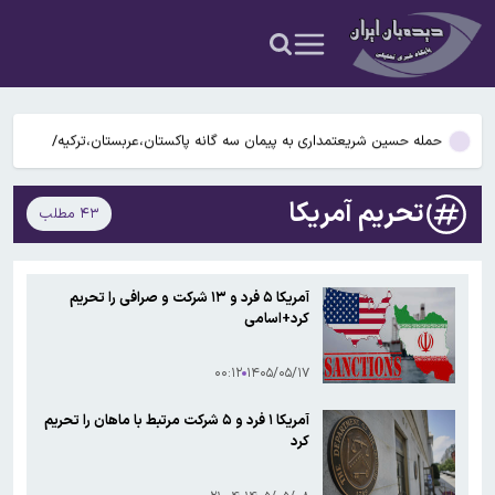
قرص آزمایشی که می‌تواند درمان HIV را متحول کند
دستور بازرسی فوری هواپیمای بوئینگ ۷۳۷ مکس صادر شد
حمله حسین شریعتمداری به پیمان سه گانه پاکستان،عربستان،ترکیه/
…
سران این سه کشور در قتل عام غزه دست داشتند
قیمت طلا صعودی ماند
تحریم آمریکا
۴۳ مطلب
ترافیک سنگین در محورهای اصلی پایتخت
قرص آزمایشی که می‌تواند درمان HIV را متحول کند
آمریکا ۵ فرد و ۱۳ شرکت و صرافی را تحریم
کرد+اسامی
دستور بازرسی فوری هواپیمای بوئینگ ۷۳۷ مکس صادر شد
۰۰:۱۲
۱۴۰۵/۰۵/۱۷
آمریکا ۱ فرد و ۵ شرکت مرتبط با ماهان را تحریم
کرد