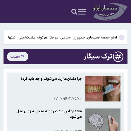
لبنان
آمریکا و اسرائیل سامانه «پیکان» را آزمایش کردند
آغاز ثبت‌نام‌ آزمون کارشناسی ارشد علوم پزشکی از فردا
امام جمعه لاهیجان: جمهوری اسلامی آموخته هرگونه عقب‌نشینی، اشتها
…
و جسارت دشمن را بیشتر می‌کند
رگبار و رعدوبرق در راه شمال کشور؛ تهران خنک‌تر می‌شود
ترک سیگار
۲۶ مطلب
تداوم نقض آتش‌بس؛حمله توپخانه‌ای و پهپادی اسرائیل به چند شهرک در
لبنان
آمریکا و اسرائیل سامانه «پیکان» را آزمایش کردند
چرا دندان‌ها زرد می‌شوند و چه باید کرد؟
۰۷:۳۰
۱۴۰۳/۰۵/۰۳
هشدار؛ این عادت روزانه منجر به زوال عقل
می‌شود