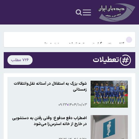
عکس و فیلم
یافته جدید: سرعت گرمایش جهانی در یک دهه گذشته تقریباً دو برابر
شده است
جزئیات جدید افزایش سنوات بازنشستگی/ چه کسانی باید بیشتر کار کنند و
چه افرادی معاف هستند؟
آتش‌سوزی مرگبار در مجتمع تجاری سعیدیه همدان
دانشمندان راز آبشار خونین جنوبگان را کشف کردند
تعطیلات
۷۲۶ مطلب
بوگاتی سفارشی با نام «دِستِریِر» معرفی شد / W۱۶ هنوز نفس می‌کشد /
عکس و فیلم
یافته جدید: سرعت گرمایش جهانی در یک دهه گذشته تقریباً دو برابر
شوک بزرگ به استقلال در آستانه نقل‌وانتقالات
شده است
زمستانی
جزئیات جدید افزایش سنوات بازنشستگی/ چه کسانی باید بیشتر کار کنند و
چه افرادی معاف هستند؟
۰۹:۲۳
۱۴۰۴/۱۰/۰۳
اضطراب دفع مدفوع: وقتی رفتن به دستشویی
در خارج از خانه استرس‌زا می‌شود