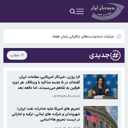
نتایج آزمون سمپاد پایه دهم اعلام شد
رنجبر: دانشگاه نباید در هیچ حالتی تعطیل شود
جزئیات محدودیت‌های ترافیکی پایان هفته
علی‌اف: باکو در کنار ملت ایران ایستاده است
جدیدی
۱۲ مطلب
تعطیلی بازارهای میوه ‌و تره‌بار تهران در چهارشنبه
نتایج آزمون سمپاد پایه دهم اعلام شد
لارا روزن، خبرنگار آمریکایی: مقامات ایران
گفته‌اند در ۵ جلسه مذاکره با ویتکاف، هر دوره
رنجبر: دانشگاه نباید در هیچ حالتی تعطیل شود
طرفین به تفاهم می‌رسیدند، اما دفعه بعد
ویتکاف موضع جدیدی ارائه می‌کرد
۰۹:۴۳
۱۴۰۴/۰۷/۰۷
تحریم های آمریکا علیه صادرات نفت ایران/
شهروندان و شرکت های لبنانی، ترکیه و اماراتی
در لیست تحریم ها+اسامی