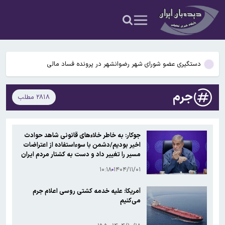
شیائومی
ستاره پرسپولیس به پیکان پیوست
نماینده مجلس: عاملان جنایات جنگی و کسانی که زیرساخت‌، رهبر و مردم
را هدف قرار دادند مجازات می کنیم
دستگیری عضو شورای شهر رضوانشهر در پرونده فساد مالی
حاجی‌دلیگانی، نماینده مجلس: مجلس اجازه تصویب کنوانسیون دریای
جرم
۲۸۱۸ مطلب
خزر را نمی‌دهد
ردمی ۱۷C ۵G معرفی شد/ نسخه تغییرنام‌یافته یک گوشی قدیمی‌تر
شیائومی
ستاره پرسپولیس به پیکان پیوست
جوکار: به خاطر خلاءهای قانونی شاهد حوادث
اخیر بودیم/دشمن با سوءاستفاده از اعتراضات
نماینده مجلس: عاملان جنایات جنگی و کسانی که زیرساخت‌، رهبر و مردم
مسیر را تغییر داد و دست به کشتار مردم ایران
زد
را هدف قرار دادند مجازات می کنیم
۱۰:۱۸
۱۴۰۴/۱۱/۰۱
آمریکا: علیه خدمه کشتی روسی اعلام جرم
می‌کنیم