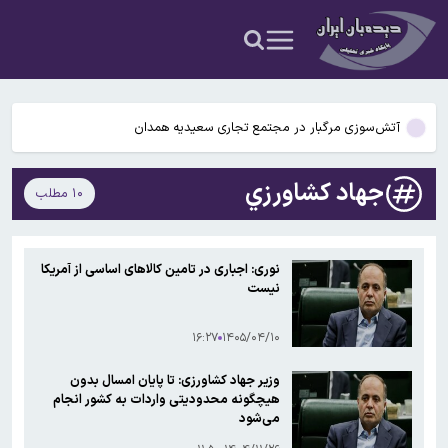
عکس و فیلم
یافته جدید: سرعت گرمایش جهانی در یک دهه گذشته تقریباً دو برابر
شده است
جزئیات جدید افزایش سنوات بازنشستگی/ چه کسانی باید بیشتر کار کنند و
چه افرادی معاف هستند؟
آتش‌سوزی مرگبار در مجتمع تجاری سعیدیه همدان
دانشمندان راز آبشار خونین جنوبگان را کشف کردند
جهاد كشاورزي
۱۰ مطلب
بوگاتی سفارشی با نام «دِستِریِر» معرفی شد / W۱۶ هنوز نفس می‌کشد /
عکس و فیلم
یافته جدید: سرعت گرمایش جهانی در یک دهه گذشته تقریباً دو برابر
نوری: اجباری در تامین کالاهای اساسی از آمریکا
شده است
نیست
جزئیات جدید افزایش سنوات بازنشستگی/ چه کسانی باید بیشتر کار کنند و
چه افرادی معاف هستند؟
۱۶:۲۷
۱۴۰۵/۰۴/۱۰
وزیر جهاد کشاورزی: تا پایان امسال بدون
هیچگونه محدودیتی واردات به کشور انجام
می‌شود