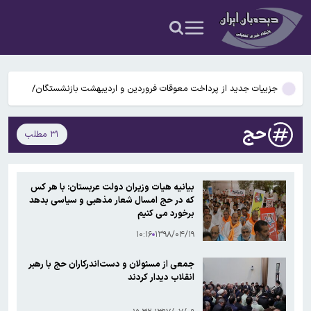
استان
بازگشت ستاره خارجی استقلال منتفی شد
سرنوشت مرگبار یکسان؛ کشف بقایای دو ستاره همدم منفجرشده برای
نخستین‌بار
جزییات جدید از پرداخت معوقات فروردین و اردیبهشت بازنشستگان/
بالاخره زمان پرداخت معوقات مشخص شد؟
دیدار و گفتگوی السیسی و ال خلیفه درباره تنگه هرمز و جنگ
حج
۳۱ مطلب
وضعیت جوی کشور در ۷۲ ساعت آینده؛ موج بارش‌های تابستانه در راه ۱۱
استان
بازگشت ستاره خارجی استقلال منتفی شد
بیانیه هیات وزیران دولت عربستان: با هر کس
که در حج امسال شعار مذهبی و سیاسی بدهد
برخورد می کنیم
۱۰:۱۶
۱۳۹۸/۰۴/۱۹
جمعی از مسئولان و دست‌اندرکاران حج با رهبر
انقلاب دیدار کردند