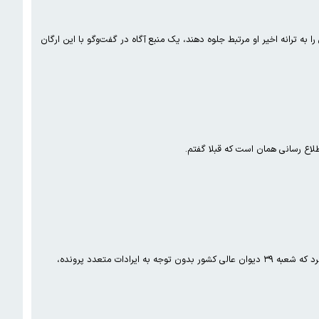
ه رسانه‌های معاند تلاش می‌کنند اجرای حکم ۷۴ ضربه شلاق مهدی یراحی را به ترانه اخیر او مرتبط جلوه دهند، یک منبع آگاه در گفت‌وگو با این ارگان
لاع رسانی همان است که قبلا گفتم.
امیر رئیسیان، وکیل پخشان عزیزی زندانی محبوس در اوین از تایید حکم اعدام موکلش در دیوان عالی کشور خبر داد و اعلام کرد که شعبه ۳۹ دیوان عالی کشور بدون توجه به ایرادات متعدد پرونده،