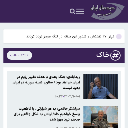
قیمت نفت صعودی ماند
باد و گردوخاک در بخش‌هایی از کشور/ دریای مازندران مواج است
کپلر: ۲۷ نفتکش و شناور این هفته در تنگه هرمز تردد کردند
پاسخ تأمین‌اجتماعی به زمان پرداخت مابه‌التفاوت حقوق بازنشستگان
خاک
۲۴۹۶ مطلب
کشف بقایای انسانی در ارتفاعات شمیرانات
قیمت نفت صعودی ماند
زیدآبادی: جنگ بعدی با هدف تغییر رژیم در
ایران خواهد بود / سناریو شبیه سوریه در ایران
باد و گردوخاک در بخش‌هایی از کشور/ دریای مازندران مواج است
بعید نیست
۲۰:۲۴
۱۴۰۴/۱۰/۰۱
سرلشکر حاتمی: به هر شرارتی، با قاطعیت
پاسخ خواهیم داد/ ارتش به شکل واقعی برای
صحنه نبرد مهیا شده