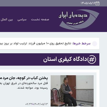
۴۹ سال پیش در چنین روزی؛ جمشید آموزگار نخست وزیر شد/اسامی اعضای کابینه
۱۴۰۵/۰۵/۱۶
۹ حقیقت درباره داریوش هخامنشی که شاید نمی‌دانستید
صفحه نخست
سیاسی
بین الملل
بیفوما در پرسپولیس ماندنی شد
سوختی فراموش‌شده در مسیر تکامل مغز؛ آیا میوه و عسل
سرخط خبرها:
نتایج تحقیق روی ۱۰ میلیون فرزند: ترتیب تولد بر بروز بیماری‌ها تأثیر می‌گذارد
۴۹ سال پیش در چنین روزی؛ جمشید آموزگار نخست وزیر شد/اسامی اعضای کابینه
دادگاه کیفری استان
۹ حقیقت درباره داریوش هخامنشی که شاید نمی‌دانستید
بیفوما در پرسپولیس ماندنی شد
پختن کباب در کوچه، جان مرد می
قتل مرد سالخورده‌ای در شرق تهران به
رسیده بود، مواجه شدند.
۰۹:۳۳
۱۴۰۴/۰۵/۱۳