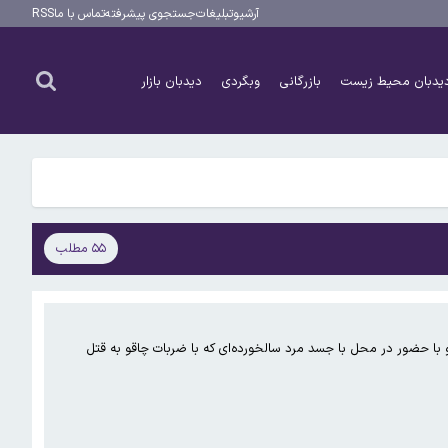
آرشیو
تبلیغات
جستجوی پیشرفته
تماس با ما
RSS
یدبان محیط زیست
بازرگانی
وبگردی
دیدبان بازار
۵۵ مطلب
 با حضور در محل با جسد مرد سالخورده‌ای که با ضربات چاقو به قتل