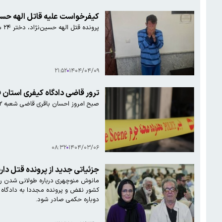
کیفرخواست علیه قاتل الهه حسی
پرونده قتل الهه حسین‌نژاد، دختر ۲۴ ساله اهل اسلامشهر، پس از تحقیقات گسترده در دادسرای جنایی تهران و صدور قرار مجرمیت و کیفرخواست به اتهام قتل، به دادسرای اسلامشهر ارسال شد
۲۱:۵۲
۱۴۰۴/۰۴/۰۹
ترور قاضی دادگاه کیفری استان 
صبح امروز احسان باقری قاضی شعبه ۱۰۲ کیفری ۲ شیراز هنگام خروج از منزل توسط فردی ناشناس هدف شلیک گلوله قرار گرفت و جان خود را از دست داد.
۰۸:۳۲
۱۴۰۴/۰۳/۰۶
جزئیاتی جدید از پرونده قتل دا
مانوش منوچهری درباره طولانی شدن رون
کشور نقض و پرونده مجددا به دادگاه ک
دوباره حکمی صادر شود.