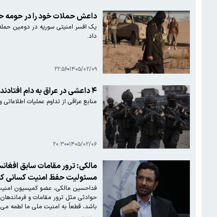
داعش حملات خود را در حومه ح
یک افسر امنیتی سوریه در دومین حمله 
داد.
۲۲:۵۶
۱۴۰۵/۰۲/۰۹
۴ داعشی در عراق به دام افتادند
منابع عراقی از تداوم عملیات اطلاعاتی 
۲۰:۳۰
۱۴۰۵/۰۲/۰۶
مالکی: ترور مقامات سابق افغانس
مسئولیت حفظ امنیت کسانی که به 
فداحسین مالکی، عضو کمیسیون امنیت م
حوادثی مثل ترور مقامات و فرماندهان
باشد، قطعاً به امنیت ملی ما لطمه می‌ز