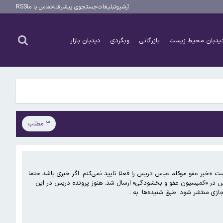
آرشیو
تبلیغات
جستجوی پیشرفته
تماس با ما
RSS
یدبان محیط زیست
بازرگانی
وبگردی
دیدبان بازار
۳ مطلب
کس خود نوشت: «خبر عفو موکلم عباس دریس را فعلا تایید نمی‌کنم. اگر خبری باشد حتما
دریس در «کمیسیون عفو و بخشودگی» ارسال شد. هنوز پرونده دریس در این
زی منتشر شود. طبق شنیده‌ها؛ به…