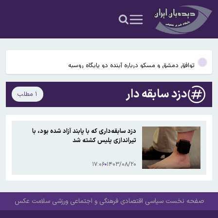
می‌دهند
اسد» در جشن تولد موسکو؛ ویدیوی نماینده پیشین سوریه در سازمان
۵۶ سال قبل در چنین روزی؛ کفش ملی ایران به شوروی صادر شد
ملل سوری‌ها را خشمگین کرد
سومین لیگ برتر بدون سرمربی خارجی
توافق دمشق و مسکو درباره آینده دو پایگاه روسیه
اعترافات دختر بلاگری که حمیدرضا رجب‌زاده را به قتل رسانده/ او مرتب به
دزد سابقه دار
۱ مطلب
من تذکر حجاب می‌داد/دوست پسرم گفت بابت قتل بسیجی‌ها پول
ظهور مجدد بشار الجعفری + عکس / حضور جنجالی «دیپلمات سابق
می‌دهند
اسد» در جشن تولد موسکو؛ ویدیوی نماینده پیشین سوریه در سازمان
۵۶ سال قبل در چنین روزی؛ کفش ملی ایران به شوروی صادر شد
ملل سوری‌ها را خشمگین کرد
دزد سابقه‌داری که با پابند آزاد شده بود، با
تیراندازی پلیس کشته شد
سومین لیگ برتر بدون سرمربی خارجی
۱۷:۰۶
۱۴۰۳/۰۸/۲۰
صفحه نخست
سیاسی
اقتصادی
فرهنگی و اجتماعی
ورزشی
سلامت
عکس