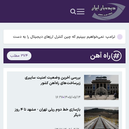
قتل پدر خانواده توسط زن خائن و معشوقه اش / عجیب تر همدستی ۲
دخترش بود
امام‌جمعه اهواز: با افزایش برد موشک هایمان به ۱۵ هزار کیلومتر می
خواهیم عمق آمریکا را هدف قرار دهیم
ترامپ: نمی‌خواهیم ببینیم که چین کنترل ارز‌های دیجیتال را به دست
می‌گیرد / هر کسی در هوش مصنوعی پیروز شود، عملاً همه چیز را برده
علم‌الهدی: افرادی که می‌گویند جنگ را تمام کنید، مانند منافقین هستند
است
راه آهن
۳۷۴ مطلب
ارتباط افزایش دما و تضعیف سلامت روان کودکان
قتل پدر خانواده توسط زن خائن و معشوقه اش / عجیب تر همدستی ۲
بررسی آخرین وضعیت امنیت سایبری
دخترش بود
زیرساخت‌های راه‌آهن کشور
امام‌جمعه اهواز: با افزایش برد موشک هایمان به ۱۵ هزار کیلومتر می
خواهیم عمق آمریکا را هدف قرار دهیم
۱۶:۲۷
۱۴۰۵/۰۵/۱۴
بازسازی خط دوم ریلی تهران - مشهد تا ۴ روز
دیگر