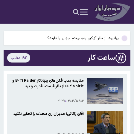
بودند!
دانشمندان راز آبشار خونین جنوبگان را کشف کردند
بوگاتی سفارشی با نام «دِستِریِر» معرفی شد / W۱۶ هنوز نفس می‌کشد /
عکس و فیلم
ایرانی‌ها از نظر آی‌کیو رتبه چندم جهان را دارند؟
ادغام بانکها به تصویب رسید
ساعت کار
۱۹۲ مطلب
پشت پرده پیشنهاد استقلال به سردار آزمون؛ وعده‌ای که به سهراب داده
بودند!
دانشمندان راز آبشار خونین جنوبگان را کشف کردند
مقایسه بمب‌افکن‌های پنهانکار B-۲۱ Raider و
B-۲ Spirit از نظر قیمت، قدرت و برد
بوگاتی سفارشی با نام «دِستِریِر» معرفی شد / W۱۶ هنوز نفس می‌کشد /
عکس و فیلم
۲۱:۲۷
۱۴۰۴/۱۰/۰۶
آقای زاکانی؛ مدیران زن محلات را تحقیر نکنید