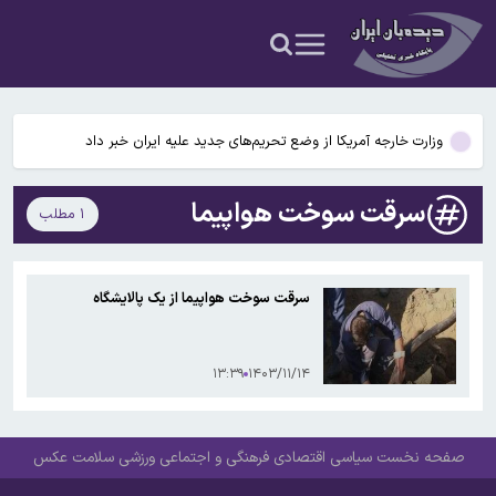
جزئیات جدید از انتقال نجومی گزینه پرسپولیس به نساجی
پاسخ منفی پورعلی‌گنجی به پیشنهاد منصوریان/مدافع پرسپولیس لژیونر
می‌شود
وزارت خارجه آمریکا از وضع تحریم‌های جدید علیه ایران خبر داد
محدودیت تردد در آزادراه تهران کرج قزوین تا ۲۰ شهریور/ جزئیات
سرقت سوخت هواپیما
۱ مطلب
تکثیر کننده غیرمجاز عکس خوانندگان تحت تعقیب قرار گرفت
جزئیات جدید از انتقال نجومی گزینه پرسپولیس به نساجی
سرقت سوخت هواپیما از یک پالایشگاه
پاسخ منفی پورعلی‌گنجی به پیشنهاد منصوریان/مدافع پرسپولیس لژیونر
می‌شود
۱۳:۳۹
۱۴۰۳/۱۱/۱۴
صفحه نخست
سیاسی
اقتصادی
فرهنگی و اجتماعی
ورزشی
سلامت
عکس