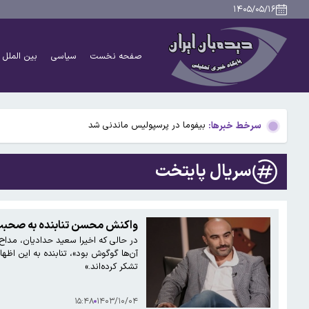
نتایج تحقیق روی ۱۰ میلیون فرزند: ترتیب تولد بر بروز بیماری‌ها تأثیر می‌گذارد
۱۴۰۵/۰۵/۱۶
۴۹ سال پیش در چنین روزی؛ جمشید آموزگار نخست وزیر شد/اسامی اعضای کابینه
صفحه نخست
سیاسی
بین الملل
۹ حقیقت درباره داریوش هخامنشی که شاید نمی‌دانستید
بیفوما در پرسپولیس ماندنی شد
سرخط خبرها:
سوختی فراموش‌شده در مسیر تکامل مغز؛ آیا میوه و عسل
نتایج تحقیق روی ۱۰ میلیون فرزند: ترتیب تولد بر بروز بیماری‌ها تأثیر می‌گذارد
سریال پایتخت
۴۹ سال پیش در چنین روزی؛ جمشید آموزگار نخست وزیر شد/اسامی اعضای کابینه
۹ حقیقت درباره داریوش هخامنشی که شاید نمی‌دانستید
واکنش محسن تنابنده به صحبت‌
در حالی که اخیرا سعید حدادیان، مداح
بیفوما در پرسپولیس ماندنی شد
آن‌ها گوگوش بود»، تنابنده به این اظه
تشکر کرده‌اند.»
۱۵:۴۸
۱۴۰۳/۱۰/۰۴