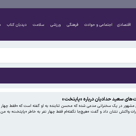
اقتصادی
اجتماعی و حوادث
فرهنگی
ورزشی
سلامت
دیدبان کتاب
د
 به بزرگ‌تر شدن مغز انسان کمک کردند؟
های سعید حدادیان درباره «پایتخت»
 مشهور در یک سخنرانی مدعی شده که محسن تنابنده به او گفته است که «فقط چهار نف
ارات واکنش نشان داد و گفت: «هیچ‌جا نگفته‌ام فقط چهار نفر به خاطر «پایتخت» به من ز