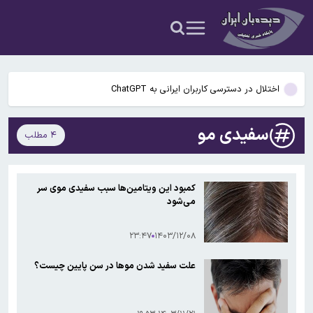
نمی‌پذیریم
راز رنگ آبی در صندلی های هواپیما چیست؟
گوگل اسیستنت ماه آینده در اندروید غیرفعال و جمینای جایگزین آن
می‌شود
اختلال در دسترسی کاربران ایرانی به ChatGPT
پنجره نقل‌وانتقالات استقلال بسته ماند؛ ثبت قرارداد بازیکنان ممنوع شد
سفیدی مو
۴ مطلب
سخنگوی کمیسیون امنیت ملی: کریدور تحمیلی آمریکا در تنگه هرمز را
نمی‌پذیریم
راز رنگ آبی در صندلی های هواپیما چیست؟
کمبود این ویتامین‌ها سبب سفیدی موی سر
می‌شود
گوگل اسیستنت ماه آینده در اندروید غیرفعال و جمینای جایگزین آن
می‌شود
۲۳:۴۷
۱۴۰۳/۱۲/۰۸
علت سفید شدن موها در سن پایین چیست؟