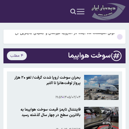
سخنگوی کمیسیون امنیت ملی: کریدور تحمیلی آمریکا در تنگه هرمز را
نمی‌پذیریم
راز رنگ آبی در صندلی های هواپیما چیست؟
گوگل اسیستنت ماه آینده در اندروید غیرفعال و جمینای جایگزین آن
می‌شود
اختلال در دسترسی کاربران ایرانی به ChatGPT
پنجره نقل‌وانتقالات استقلال بسته ماند؛ ثبت قرارداد بازیکنان ممنوع شد
سوخت هواپیما
۴ مطلب
سخنگوی کمیسیون امنیت ملی: کریدور تحمیلی آمریکا در تنگه هرمز را
نمی‌پذیریم
بحران سوخت اروپا شدت گرفت/ لغو ۲۰ هزار
راز رنگ آبی در صندلی های هواپیما چیست؟
پرواز لوفت‌هانزا تا اکتبر
گوگل اسیستنت ماه آینده در اندروید غیرفعال و جمینای جایگزین آن
می‌شود
۱۹:۵۲
۱۴۰۵/۰۲/۰۴
فایننشال تایمز: قیمت سوخت هواپیما به
بالاترین سطح در چهار سال گذشته رسید