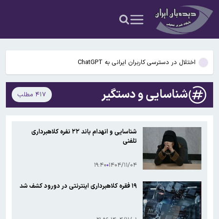
نمی‌پذیریم
راز رنگ آبی در صندلی های هواپیما چیست؟
گوگل اسیستنت ماه آینده در اندروید غیرفعال و جمینای جایگزین آن
می‌شود
اختلال در دسترسی کاربران ایرانی به ChatGPT
پنجره نقل‌وانتقالات استقلال بسته ماند؛ ثبت قرارداد بازیکنان ممنوع شد
شناسایی و دستگیر
۴۱۷ مطلب
سخنگوی کمیسیون امنیت ملی: کریدور تحمیلی آمریکا در تنگه هرمز را
نمی‌پذیریم
راز رنگ آبی در صندلی های هواپیما چیست؟
شناسایی و انهدام باند ۲۲ نفره کلاهبرداری
تلفنی
گوگل اسیستنت ماه آینده در اندروید غیرفعال و جمینای جایگزین آن
می‌شود
۱۹:۴۰
۱۴۰۴/۱۱/۰۴
۱۹ فقره کلاهبرداری اینترنتی در دورود کشف شد