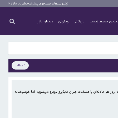
آرشیو
تبلیغات
جستجوی پیشرفته
تماس با ما
RSS
یدبان محیط زیست
بازرگانی
وبگردی
دیدبان بازار
۱ مطلب
روز هر حادثه‌ای با مشکلات جبران ناپذیری روبرو می‌شویم. اما خوشبختانه