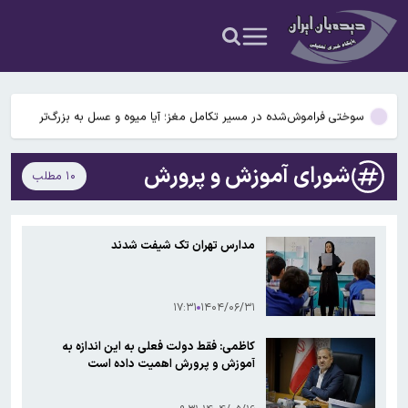
رمزارزی ایالات متحده قرار گرفت
۹ حقیقت درباره داریوش هخامنشی که شاید نمی‌دانستید
بیفوما در پرسپولیس ماندنی شد
سوختی فراموش‌شده در مسیر تکامل مغز؛ آیا میوه و عسل به بزرگ‌تر
…
شدن مغز انسان کمک کردند؟
آمریکا ۵ فرد و ۱۳ شرکت و صرافی را تحریم کرد+اسامی
شورای آموزش و پرورش
۱۰ مطلب
آمریکا آبان تتر را تحریم کرد؛ یک صرافی ایرانی دیگر در فهرست تحریم‌های
رمزارزی ایالات متحده قرار گرفت
مدارس تهران تک شیفت شدند
۱۷:۳۱
۱۴۰۴/۰۶/۳۱
کاظمی: فقط دولت فعلی به این اندازه به
آموزش و پرورش اهمیت داده است