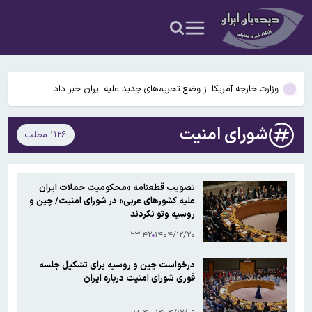
جزئیات جدید از انتقال نجومی گزینه پرسپولیس به نساجی
پاسخ منفی پورعلی‌گنجی به پیشنهاد منصوریان/مدافع پرسپولیس لژیونر
می‌شود
وزارت خارجه آمریکا از وضع تحریم‌های جدید علیه ایران خبر داد
محدودیت تردد در آزادراه تهران کرج قزوین تا ۲۰ شهریور/ جزئیات
شورای امنیت
۱۱۲۶ مطلب
تکثیر کننده غیرمجاز عکس خوانندگان تحت تعقیب قرار گرفت
جزئیات جدید از انتقال نجومی گزینه پرسپولیس به نساجی
تصویب قطعنامه «محکومیت حملات ایران
علیه کشورهای عربی» در شورای امنیت/ چین و
پاسخ منفی پورعلی‌گنجی به پیشنهاد منصوریان/مدافع پرسپولیس لژیونر
روسیه وتو نکردند
می‌شود
۲۳:۴۲
۱۴۰۴/۱۲/۲۰
درخواست چین و روسیه برای تشکیل جلسه
فوری شورای امنیت درباره ایران