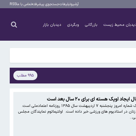
آرشیو
تبلیغات
جستجوی پیشرفته
تماس با ما
RSS
یدبان محیط زیست
بازرگانی
وبگردی
دیدبان بازار
۹۹۵ مطلب
پک هسته ای برای ۲۰ سال بعد است
​​​هشدار رهبر انقلاب به آمریکا و اینکه اگر آمریکایی ها به ایران تعرض کنند منافع شان در جهان لطمه خواهد دید تیتر و عکس یک شماره امروز پنجشنبه ۷ اردیبهشت سال ۱۳۸۵ روزنامه اعتمادملی است. ‌
زنان در استادیوم های ورزشی خبر داده است. ‌ اولتیماتوم نمایندگان‌ مجلس