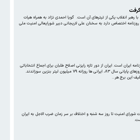
گرفت
اهده می کنید. دیدار عمر البشیر رئیس جمهور سودان با رهبر انقلاب یکی از تیترهای آن است. ‌ گویا احمدی نژاد به همراه هیات
ز روزنامه اختصاص دارد به سخنان علی لاریجانی دبیر شورایعالی امنیت ملی
تعیین انتخاب رئیس جمهور و نخست وزیر عراق از سوی مجمع ملی، تیتر اول شماره امروز سه شنبه ۹ فروردین سال ۱۳۸۴ روزنامه ایران است. ایران از دور تازه رایزنی اصلاح طلبان برای اجماع انتخاباتی
خبر داده و خبر دیگر اینکه با با تصویب هیات وزیران ستاد ملی ساماندهی امور جوانان تشکیل شد. این روزنامه نوشته که در روزهای پایانی سال ۸۳، ایرانی ها روزانه ۷۹ میلیون لیتر بنزین سوزاندند.
یف این برج هر…
وز یکشنبه ۲۸ اسفند سال ۱۳۸۴ را مشاهده می کنید. به تعویق افتادن نشست شورای امنیت تا روز سه شنبه و اختلاف بر سر زمان ضرب الاجل به ایران
ست.