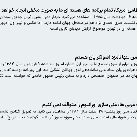
امی آمریکا، تمام برنامه های هسته ای ما به صورت مخفی انجام خواهد 
صفحه نخست روزنامه ایران روز چهارشنبه ۶ اردیبهشت سال ۱۳۸۵ را مش
ی نشست خبری احمدی نژاد هم در محافل جهان ادامه دارد‌. ‌ اما عکس و تیتر اول امرو
ژی هسته ای در تهران موضوع گزارش دیدبان تاریخ است
من تنها نامزد اصولگرایان هستم
هان نما در اصفهان اختصاص دارد و به سخن رئیس جمهور خاتمی که خواسته است تکل
غربی ها: غنی سازی اورانیوم را متوقف نمی کنیم
صفحه نخست آخرین شماره روزنامه اعتماد ملی ر
 دبیر شورایعالی امنیت ملی به غرب هم سوژه امروز " روزنامه گردی دیدبان تاریخ" ما