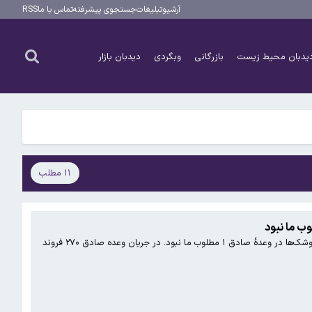
آرشیو
تبلیغات
جستجوی پیشرفته
تماس با ما
RSS
یدبان محیط زیست
بازرگانی
وبگردی
دیدبان بازار
۱۱ مطلب
سردار نقدی معاون هماهنگ کننده سپاه پاسداران انقلاب اسلامی نوشت: در وعدۀ صادق ۱ ناتو به کمک اسرائیل آمد. اصابت موشک‌ها در وعدۀ صادق ۱ مطلوب ما نبود. در جریان وعده صادق ۲۷۰ فروند