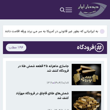
شد
سابقه خدمت برخی کارکنان برای بازنشستگی افزایش می‌یابد/ قانون
جدید سن بازنشستگی ۱۴۰۵؛ تغییرات مهم برای مردان، زنان و گروههای
دبیر کمیسیون امنیت ملی و سیاست خارجی مجلس: مذاکره با عمان به
خاص + جدول سنوات مورد نیاز
معنای باز شدن تنگه هرمز نیست
به ایرانیانی که بطور غیر قانونی در آمریکا به سر می برند ورقه اقامت داده
می‌شود
مصرف لبنیات یک‌چهارم شده اما بازهم شیر را گران می‌ شود
فرودگاه
۱۱۹۶ مطلب
قیمت انواع ارز ۱۵ مردادماه ۱۴۰۵+ جدول قیمت/ دلار ۱۸۸ هزار تومان
شد
سابقه خدمت برخی کارکنان برای بازنشستگی افزایش می‌یابد/ قانون
جاسازی ماهرانه ۲۵ قطعه شمش طلا در
جدید سن بازنشستگی ۱۴۰۵؛ تغییرات مهم برای مردان، زنان و گروههای
فرودگاه کشف شد
دبیر کمیسیون امنیت ملی و سیاست خارجی مجلس: مذاکره با عمان به
خاص + جدول سنوات مورد نیاز
معنای باز شدن تنگه هرمز نیست
۱۳:۲۰
۱۴۰۴/۱۰/۰۷
شمش‌های طلای قاچاق در فرودگاه مهرآباد
کشف شد