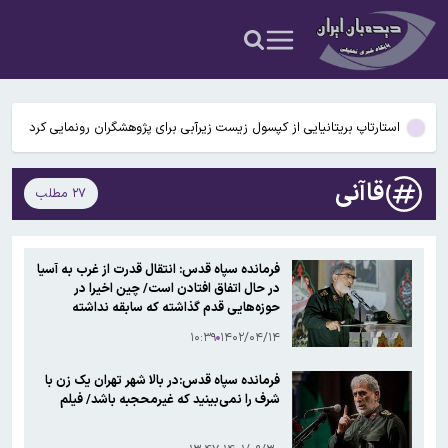
اجرای کامل تعهدات آمریکا باشد
جلسات صحن علنی مجلس هفته آینده برگزار می‌شود
آخرین وضعیت بازار رمزارزها در جهان/ معاملات ۶ رمزارز متوقف شد
استارتاپ بریتانیایی از کپسول زیست زیرآبی برای پژوهشگران رونمایی کرد
یک تغییر مهم در حوزه کالابرگ/ رقم کالابرگ یک میلیون تومانی چه
قاآنی
۲۷ مطلب
زمانی افزایش خواهد یافت؟
سخنگوی هیات رئیسه مجلس: هرگونه بازگشایی تنگه هرمز باید منوط به
اجرای کامل تعهدات آمریکا باشد
جلسات صحن علنی مجلس هفته آینده برگزار می‌شود
فرمانده سپاه قدس: انتقال قدرت از غرب به آسیا
در حال اتفاق افتادن است/ چین اخیرا در
آخرین وضعیت بازار رمزارزها در جهان/ معاملات ۶ رمزارز متوقف شد
حوزه‌هایی قدم گذاشته که سابقه نداشته
۱۰:۳۹
۱۴۰۲/۰۴/۱۴
استارتاپ بریتانیایی از کپسول زیست زیرآبی برای پژوهشگران رونمایی کرد
فرمانده سپاه قدس:در بالا شهر تهران یک زن با
شرف را نمی‌بینید که غیرمحجبه باشد/ فیلم