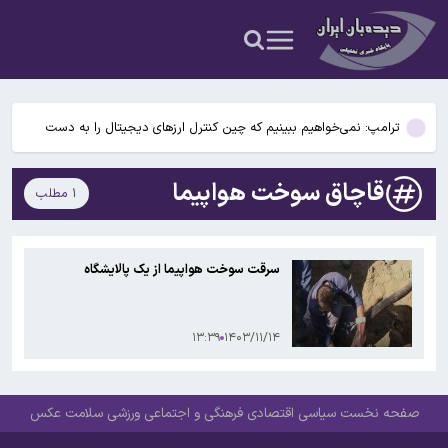
قتل پدر خانواده توسط زن خائن و معشوقه اش / عجیب تر همدستی ۲
دخترش بود
امام‌جمعه اهواز: با افزایش برد موشک هایمان به ۱۵ هزار کیلومتر می
خواهیم عمق آمریکا را هدف قرار دهیم
ترامپ: نمی‌خواهیم ببینیم که چین کنترل ارز‌های دیجیتال را به دست
می‌گیرد / هر کسی در هوش مصنوعی پیروز شود، عملاً همه چیز را برده
علم‌الهدی: افرادی که می‌گویند جنگ را تمام کنید، مانند منافقین هستند
است
قاچاق سوخت هواپیما
۱ مطلب
ارتباط افزایش دما و تضعیف سلامت روان کودکان
قتل پدر خانواده توسط زن خائن و معشوقه اش / عجیب تر همدستی ۲
سرقت سوخت هواپیما از یک پالایشگاه
دخترش بود
امام‌جمعه اهواز: با افزایش برد موشک هایمان به ۱۵ هزار کیلومتر می
خواهیم عمق آمریکا را هدف قرار دهیم
۱۳:۳۹
۱۴۰۳/۱۱/۱۴
صفحه نخست
سیاسی
اقتصادی
فرهنگی و اجتماعی
ورزشی
سلامت
عکس