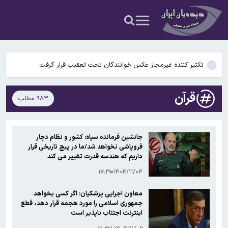
وزارت خارجه آمریکا از وضع تحریم‌های جدید علیه ایران خبر داد
محدودیت تردد در آزادراه تهران کرج قزوین تا ۲۰ شهریور/ جزئیات
تکثیر کننده غیرمجاز عکس خوانندگان تحت تعقیب قرار گرفت
خبر مهم تامین‌اجتماعی درباره زمان پرداخت معوقات فروردین و
قرآن
۹۸۳ مطلب
اردیبهشت بازنشستگان/ چرا پرداخت معوقات به تاخیر افتاد؟
آیا ماه در حال کوچک شدن است؟
وزارت خارجه آمریکا از وضع تحریم‌های جدید علیه ایران خبر داد
جانشین فرمانده سپاه: کشور و نظام دچار
فروپاشی نخواهد شد/ما در پیچ تاریخی قرار
محدودیت تردد در آزادراه تهران کرج قزوین تا ۲۰ شهریور/ جزئیات
داریم که هندسه قدرت تغییر می کند
۱۷:۲۹
۱۴۰۴/۱۱/۰۴
معاون اجرایی پزشکیان: اگر کسی بخواهد
جمهوری اسلامی را مورد هجمه قرار دهد، قطع
اینترنت اجتناب ناپذیر است