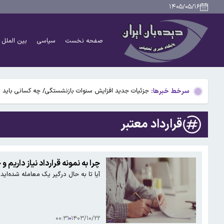
۱۴۰۵/۰۵/۱۶
دانشمندان راز آبشار خونین جنوبگان را کشف کردند
صفحه نخست
سیاسی
بین الملل
بوگاتی سفارشی با نام «دِستِریِر» معرفی شد / W۱۶ هنوز نفس می‌کشد /عکس و فیلم
یافته جدید: سرعت گرمایش جهانی در یک دهه گذشته تقریب
سرخط خبرها:
جزئیات جدید افزایش سنوات بازنشستگی/ چه کسانی باید بی
آتش‌سوزی مرگبار در مجتمع تجاری سعیدیه همدان
قرارداد معتبر
دانشمندان راز آبشار خونین جنوبگان را کشف کردند
بوگاتی سفارشی با نام «دِستِریِر» معرفی شد / W۱۶ هنوز نفس می‌کشد /عکس و فیلم
چرا به نمونه قرارداد نیاز داریم و
آیا تا به حال درگیر یک معامله شده‌اید
یافته جدید: سرعت گرمایش جهانی در یک دهه گذشته تقریب
جزئیات جدید افزایش سنوات بازنشستگی/ چه کسانی باید بی
۰۰:۳۱
۱۴۰۳/۱۰/۲۲