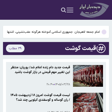
تولد»
آمریکا و اسرائیل سامانه «پیکان» را آزمایش کردند
آغاز ثبت‌نام‌ آزمون کارشناسی ارشد علوم پزشکی از فردا
امام جمعه لاهیجان: جمهوری اسلامی آموخته هرگونه عقب‌نشینی، اشتها
و جسارت دشمن را بیشتر می‌کند
رگبار و رعدوبرق در راه شمال کشور؛ تهران خنک‌تر می‌شود
قیمت گوشت
۳۹ مطلب
فرمان اجرایی دوباره ترامپ برای محدود سازی «حق تابعیت بر اساس
تولد»
آمریکا و اسرائیل سامانه «پیکان» را آزمایش کردند
قیمت جدید دام زنده اعلام شد/ پوریان: منتظر
این تغییر مهم قیمتی در بازار گوشت باشید
آغاز ثبت‌نام‌ آزمون کارشناسی ارشد علوم پزشکی از فردا
۲۰:۴۰
۱۴۰۵/۰۳/۲۸
لیست قیمت گوشت امروز ۱۸ اردیبهشت ۱۴۰۵
/ ران گوساله و گوسفندی کیلویی چند شد؟