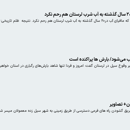
لم تاریخی⁩؛ نه لرستان آب دارد و نه ⁧خوزستان⁩!
 می‌شود/ بارش ها پراکنده است
 وقوع سیل در لرستان گفت: امروز و فردا تنها شاهد بارش‌های رگباری در استان خواهیم
ن+ تصاویر
طریق گشودن راه های فرعی دسترسی از طریق زمینی به شهر سیل زده معمولان میسر شد