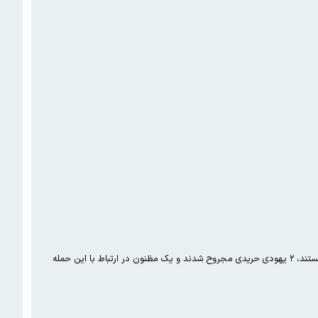
در پی حمله‌ با سلاح سرد مقابل کنیسه منطقه «گولدرز گرین» در شمال لندن که جامعه قابل توجهی از یهودیان در آن ساکن هستند، ۲ یهودی حریدی مجروح شدند و یک مظنون در ارتباط با این حمله