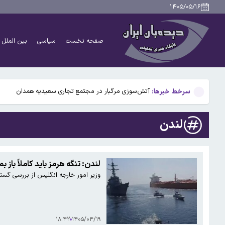
دانشمندان راز آبشار خونین جنوبگان را کشف کردند
۱۴۰۵/۰۵/۱۶
بوگاتی سفارشی با نام «دِستِریِر» معرفی شد / W۱۶ هنوز نفس می‌کشد /عکس و فیلم
صفحه نخست
سیاسی
بین الملل
یافته جدید: سرعت گرمایش جهانی در یک دهه گذشته تقریب
جزئیات جدید افزایش سنوات بازنشستگی/ چه کسانی باید بی
سرخط خبرها:
آتش‌سوزی مرگبار در مجتمع تجاری سعیدیه همدان
دانشمندان راز آبشار خونین جنوبگان را کشف کردند
لندن
بوگاتی سفارشی با نام «دِستِریِر» معرفی شد / W۱۶ هنوز نفس می‌کشد /عکس و فیلم
یافته جدید: سرعت گرمایش جهانی در یک دهه گذشته تقریب
لندن: تنگه هرمز باید کاملاً باز بم
وزیر امور خارجه انگلیس از بررسی گسترش
جزئیات جدید افزایش سنوات بازنشستگی/ چه کسانی باید بی
۱۸:۴۲
۱۴۰۵/۰۴/۱۹