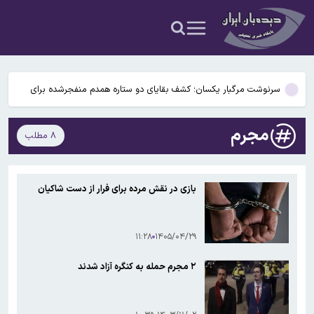
وضعیت جوی کشور در ۷۲ ساعت آینده؛ موج بارش‌های تابستانه در راه ۱۱
استان
بازگشت ستاره خارجی استقلال منتفی شد
سرنوشت مرگبار یکسان؛ کشف بقایای دو ستاره همدم منفجرشده برای
نخستین‌بار
جزییات جدید از پرداخت معوقات فروردین و اردیبهشت بازنشستگان/
مجرم
۸ مطلب
بالاخره زمان پرداخت معوقات مشخص شد؟
دیدار و گفتگوی السیسی و ال خلیفه درباره تنگه هرمز و جنگ
وضعیت جوی کشور در ۷۲ ساعت آینده؛ موج بارش‌های تابستانه در راه ۱۱
بازی در نقش مرده برای فرار از دست شاکیان
استان
بازگشت ستاره خارجی استقلال منتفی شد
۱۱:۲۸
۱۴۰۵/۰۴/۲۹
۲ مجرم حمله به کنگره آزاد شدند