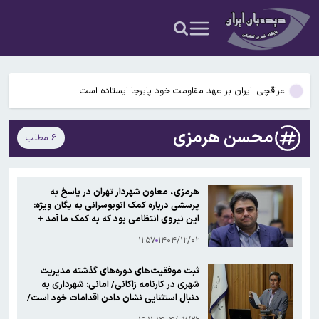
چمران: امکان خروج پادگان‌ها از تهران وجود دارد
تعویض باتری لپ تاپ؛ از کجا بفهمیم باتری خراب شده و چه باتری‌ای
بخریم؟
عراقچی: ایران بر عهد مقاومت خود پابرجا ایستاده است
کلثوم اکبری اعدام می‌شود؟
محسن هرمزی
۶ مطلب
کشف تغییری پنهان در مغز که از حدود ۵۰ سالگی آغاز می‌شود
چمران: امکان خروج پادگان‌ها از تهران وجود دارد
هرمزی، معاون شهردار تهران در پاسخ به
پرسشی درباره کمک اتوبوسرانی به یگان ویژه:
تعویض باتری لپ تاپ؛ از کجا بفهمیم باتری خراب شده و چه باتری‌ای
این نیروی انتظامی بود که به کمک ما آمد +
فیلم
بخریم؟
۱۱:۵۷
۱۴۰۴/۱۲/۰۲
ثبت موفقیت‌های دوره‌های گذشته مدیریت
شهری در کارنامه زاکانی/ امانی: شهرداری به
دنبال استثنایی نشان دادن اقدامات خود است/
به معاون شهردار پیشنهاد می‌کنم تاریخ