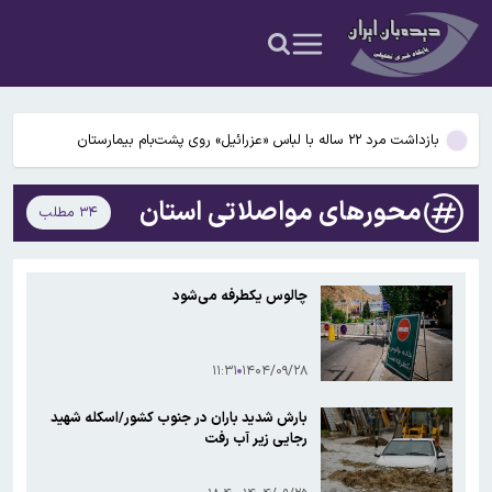
حادثه هولناک در پاساژ علاءالدین؛ ۶ نفر به بیمارستان منتقل شدند
راز ردپاهای ۱٫۴۳ میلیون ساله؛ آیا انسان‌تباران اولیه بزرگ‌تر از تصور ما
بودند؟
بازداشت مرد ۲۲ ساله با لباس «عزرائیل» روی پشت‌بام بیمارستان
حملات به عربستان از پایگاه‌های اسرائیلی در سوریه انجام شد
محورهای مواصلاتی استان
۳۴ مطلب
ماجرای پیامک « مشمول سهمیه جنگ هستید» چیست؟
حادثه هولناک در پاساژ علاءالدین؛ ۶ نفر به بیمارستان منتقل شدند
چالوس یکطرفه می‌شود
راز ردپاهای ۱٫۴۳ میلیون ساله؛ آیا انسان‌تباران اولیه بزرگ‌تر از تصور ما
بودند؟
۱۱:۳۱
۱۴۰۴/۰۹/۲۸
بارش شدید باران در جنوب کشور/اسکله شهید
رجایی زیر آب رفت