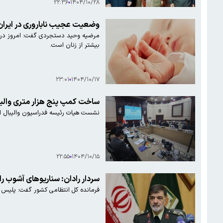
۲۲:۳۶
۱۴۰۴/۱۰/۲۸
وضعیت عجیب ناباروری در ایران؛ 
مرضیه وحید دستجردی گفت: امروز در س
بیشتر از زنان است.
۲۳:۰۱
۱۴۰۴/۱۰/۱۷
ساخت کمپ پنج هزار متری والیب
نشست هیات رئیسه فدراسیون والیبال امروز (دوشنبه ۱۵ دی) در استانداری تهران با
۲۲:۵۵
۱۴۰۴/۱۰/۱۵
سردار رادان: سناریوهای آشوب ر
فرمانده کل انتظامی کشور گفت: پلیس ا