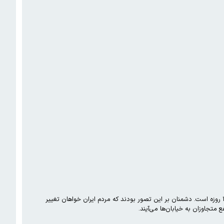
معاون سیاسی سپاه نوشت: رفتار کنونی آمریکا و رژیم صهیونیستی در قبال امور ایران، ناشی از شکست سخت آنان در جنگ ١٢ روزه است. دشمنان بر این تصور بودند که مردم ایران خواهان تغییر
متجاوزان به خیابان‌ها می‌آیند.