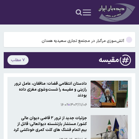
عکس و فیلم
یافته جدید: سرعت گرمایش جهانی در یک دهه گذشته تقریباً دو برابر
شده است
جزئیات جدید افزایش سنوات بازنشستگی/ چه کسانی باید بیشتر کار کنند و
چه افرادی معاف هستند؟
آتش‌سوزی مرگبار در مجتمع تجاری سعیدیه همدان
دانشمندان راز آبشار خونین جنوبگان را کشف کردند
مقیسه
۷ مطلب
بوگاتی سفارشی با نام «دِستِریِر» معرفی شد / W۱۶ هنوز نفس می‌کشد /
عکس و فیلم
یافته جدید: سرعت گرمایش جهانی در یک دهه گذشته تقریباً دو برابر
دادستان انتظامی قضات: منافقان، عامل ترور
شده است
رازینی و مقیسه را شست‌وشوی مغزی داده
جزئیات جدید افزایش سنوات بازنشستگی/ چه کسانی باید بیشتر کار کنند و
بودند
چه افرادی معاف هستند؟
۱۶:۰۲
۱۴۰۳/۱۱/۰۶
جزئیات جدید از ترور ۲ قاضی دیوان عالی
کشور/ مستشار بازنشسته دیوانعالی: قاتل از
بیم اتمام فشنگ های کلت کمری خودکشی کرد