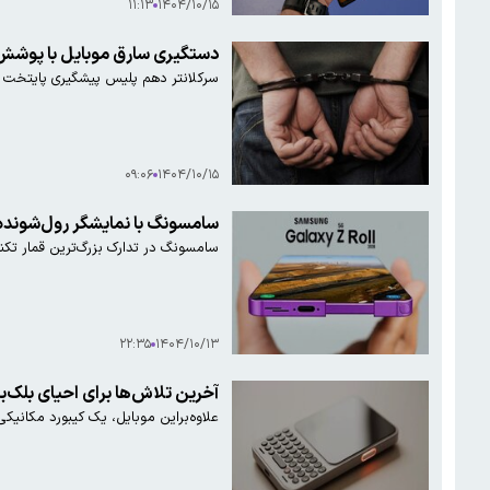
۱۱:۱۳
۱۴۰۴/۱۰/۱۵
دستگیری سارق موبایل با پوشش 
سرکلانتر دهم پلیس پیشگیری پایتخت از
۰۹:۰۶
۱۴۰۴/۱۰/۱۵
سامسونگ با نمایشگر رول‌شونده 
سامسونگ در تدارک بزرگ‌ترین قمار تکنولوژیک خود در سال ۲۰۲۶ است؛ Galaxy Z Roll ۵G، دستگاهی که با حذف «خط تا»
۲۲:۳۵
۱۴۰۴/۱۰/۱۳
آخرین تلاش‌ها برای احیای بلک‌بری/ Clicks Communicator با کیبورد فیزیکی
علاوه‌براین موبایل، یک کیبورد مکانیکی لمسی با نام Power Keyboard توسط این شرکت معرفی شده که با گوشی‌ها، تب