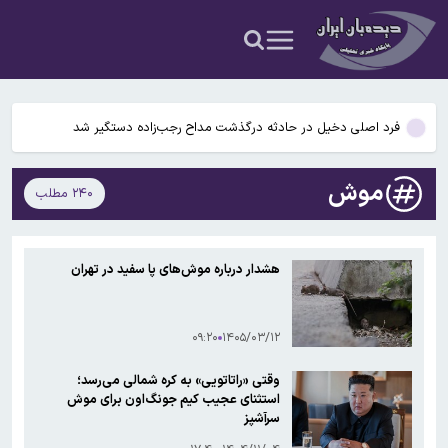
موشک‌ها قرار می‌گیرد
۶۰ درصد هزینه‌های زندگی بازنشستگان صرف درمان می‌شود
زینی وند: توهین به رییس جمهور جرم است
فرد اصلی دخیل در حادثه درگذشت مداح رجب‌زاده دستگیر شد
مصرف انواع دخانیات عامل ۴۰ درصد سرطان‌هاست
موش
۲۴۰ مطلب
حاجی‌بابایی: هر کشوری به آمریکا برای حمله به ایران کمک کند، هدف
موشک‌ها قرار می‌گیرد
۶۰ درصد هزینه‌های زندگی بازنشستگان صرف درمان می‌شود
هشدار درباره موش‌های پا سفید در تهران
زینی وند: توهین به رییس جمهور جرم است
۰۹:۲۰
۱۴۰۵/۰۳/۱۲
وقتی «راتاتویی» به کره شمالی می‌رسد؛
استثنای عجیب کیم جونگ‌اون برای موش
سرآشپز