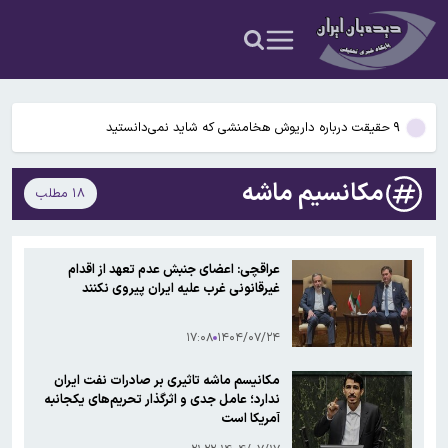
شدن مغز انسان کمک کردند؟
آمریکا ۵ فرد و ۱۳ شرکت و صرافی را تحریم کرد+اسامی
آمریکا آبان تتر را تحریم کرد؛ یک صرافی ایرانی دیگر در فهرست تحریم‌های
رمزارزی ایالات متحده قرار گرفت
۹ حقیقت درباره داریوش هخامنشی که شاید نمی‌دانستید
بیفوما در پرسپولیس ماندنی شد
مکانسیم ماشه
۱۸ مطلب
سوختی فراموش‌شده در مسیر تکامل مغز؛ آیا میوه و عسل به بزرگ‌تر
شدن مغز انسان کمک کردند؟
آمریکا ۵ فرد و ۱۳ شرکت و صرافی را تحریم کرد+اسامی
عراقچی: اعضای جنبش عدم تعهد از اقدام
غیرقانونی غرب علیه ایران پیروی نکنند
آمریکا آبان تتر را تحریم کرد؛ یک صرافی ایرانی دیگر در فهرست تحریم‌های
رمزارزی ایالات متحده قرار گرفت
۱۷:۰۸
۱۴۰۴/۰۷/۲۴
مکانیسم ماشه تاثیری بر صادرات نفت ایران
ندارد؛ عامل جدی و اثرگذار تحریم‌های یکجانبه
آمریکا است