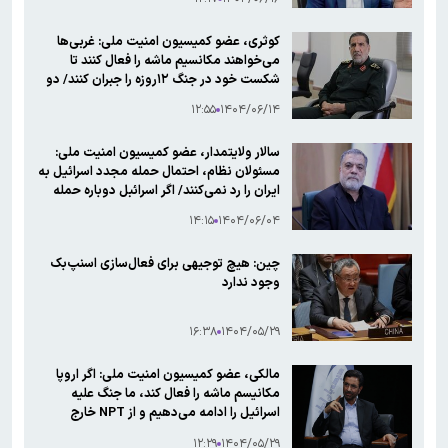
چین و روسیه، مصوبه احتمالی شورای امنیت
درباره حمله به ایران را وتو خواهند کرد
کوثری، عضو کمیسیون امنیت ملی: غربی‌ها
می‌خواهند مکانسیم ماشه را فعال کنند تا
شکست خود در جنگ ۱۲روزه را جبران کنند/ دو
موضوع بستن تنگه هرمز و خروج از NPT در
۱۲:۵۵
۱۴۰۴/۰۶/۱۴
دست بررسی قرار دارد/ مذاکره با آمریکا پوچ و
بی فایده است
سالار ولایتمدار، عضو کمیسیون امنیت ملی:
مسئولان نظام، احتمال حمله مجدد اسرائیل به
ایران را رد نمی‌کنند/ اگر اسرائبل دوباره حمله
کنند، ممکن است بحران جهانی رخ دهد/ /
۱۴:۱۵
۱۴۰۴/۰۶/۰۴
خروج ایران از NPT در صورت فعال‌سازی
مکانسیم ماشه در دست بررسی است
چین: هیچ توجیهی برای فعال‌سازی اسنپ‌بک
وجود ندارد
۱۶:۳۸
۱۴۰۴/۰۵/۲۹
مالکی، عضو کمیسیون امنیت ملی: اگر اروپا
مکانیسم ماشه را فعال کند، ما جنگ علیه
اسرائیل را ادامه می‌دهیم و از NPT خارج
خواهیم شد/ در مساله نفوذ، افراد زیادی
۱۲:۲۹
۱۴۰۴/۰۵/۲۹