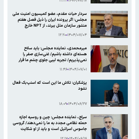
۲۱:۲۲
۱۴۰۴/۰۷/۱۷
سردار حیات مقدم، عضو کمیسیون امنیت ملی
مجلس: اگر پرونده ایران را ذیل فصل هفتم
منشور سازمان ملل ببرند، از NPT خارج
می‌شویم/ خروج از NPT به معنای راه ندادن
۱۲:۲۰
۱۴۰۴/۰۷/۰۴
بازرسان آژانس به ایران است/به لحاظ نظامی از
اروپا و آمریکا قوی تر هستیم
میرمحمدی، نماینده مجلس: باید سلاح
هسته‌ای داشته باشیم/ غنی‌سازی صفر را
نمی‌پذیریم/ تجربه لیبی جلوی چشم ما قرار
دارد، به هیچ وجه لیبی نخواهیم شد/ مکانیسم
۱۱:۴۶
۱۴۰۴/۰۷/۰۱
ماشه حاصل خیانت عوامل داخلی دشمن در
برجام بود
پزشکیان: تلاش ما این است که اسنپ‌بک فعال
نشود
۱۸:۰۹
۱۴۰۴/۰۶/۲۷
سراج، نماینده مجلس: چین و روسیه اجازه
حمله نظامی مجدد به ما را نمی‌دهند/ گروسی
جاسوس اسرائیل است و باید از او شکایت
کنیم/ امضاکنندگان برجام باید محاکمه شوند/
۱۲:۱۷
۱۴۰۴/۰۶/۱۶