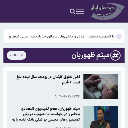
لانه‌های خائنان داخلی منتقل می‌کنیم
حاجی‌بابایی: هر کشوری به آمریکا برای حمله به ایران کمک کند، هدف
موشک‌ها قرار می‌گیرد
مجروح حمله اخیر آمریکا به سایت راداری جبالبارز کرمان شهید شد
با تصویب مجلس؛ اموال و دارایی‌های عاملان جنایات بین‌المللی ضبط و
مصادره می‌شود
عراقچی: مذاکره‌ای با آمریکا نداریم
میثم ظهوریان
۷ مطلب
کیهان خطاب به مخالفان تجمعات شبانه: اجتماعات را به جلوی در و دیوار
لانه‌های خائنان داخلی منتقل می‌کنیم
حاجی‌بابایی: هر کشوری به آمریکا برای حمله به ایران کمک کند، هدف
اخبار حقوق کارکنان در بودجه سال آینده تلخ
موشک‌ها قرار می‌گیرد
است + فیلم
مجروح حمله اخیر آمریکا به سایت راداری جبالبارز کرمان شهید شد
۱۸:۲۴
۱۴۰۴/۰۹/۲۴
میثم ظهوریان، عضو کمیسیون اقتصادی
مجلس: می‌خواستند با تصویب در یکی
کمیسیون‌های مجلس یواشکی بانک آینده را به
سهامدار متخلف بازگردانند+فیلم